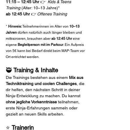
11:15 – 12:45 Uhr 
👉 
 Kids & Teens 
Training
 (Alter: 10–13 Jahre)* 
ab 12:45 Uhr 
👉 
Offenes Training
* 
Hinweis:
 Teilnehmerinnen im Alter von 
10–13 
Jahren
 dürfen natürlich auch länger bleiben und 
mittrainieren, brauchen aber 
ab 12:45 Uhr
 eine 
eigene 
Begleitperson mit im Parkour
. Ein Aufpreis 
von 5€ kann bei Bedarf direkt beim MAP-Team vor 
Ort entrichtet werden.
🥷 
Training & Inhalte
Die Trainings bestehen aus einem 
Mix aus 
Techniktraining und coolen Challenges
, die 
dir helfen, den nächsten Schritt in deiner 
Ninja-Entwicklung zu machen. Du kannst 
ohne jegliche Vorkenntnisse
 teilnehmen, 
erste Ninja-Erfahrungen sammeln oder 
gezielt an neuen Skills arbeiten.
⭐ 
Trainerin