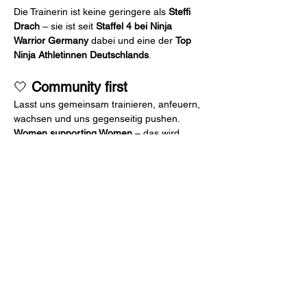
Die Trainerin ist keine geringere als 
Steffi 
Drach
 – sie ist seit 
Staffel 4 bei Ninja 
Warrior Germany
 dabei und eine der 
Top 
Ninja Athletinnen Deutschlands
. 
🤍 
Community first
Lasst uns gemeinsam trainieren, anfeuern, 
wachsen und uns gegenseitig pushen. 
Women supporting Women
 – das wird 
stark! 💪🖤
Wir freuen uns auf euch <3
#WomenOfNinja
______________________________
Deine 
Anmeldung 
inkludiert 
deinen 
Halleneintritt
 ins MAP. 
Keine Vorkenntnisse 
nötig.
C﻿ancellation-Policy WoN Anmeldegebühr: 
100% der Trainingsgebühr abzüglich 