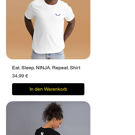
Eat. Sleep. NINJA. Repeat. Shirt
Preis
34,99 €
In den Warenkorb