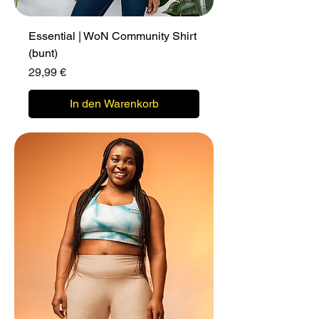
Essential | WoN Community Shirt
(bunt)
Preis
29,99 €
In den Warenkorb