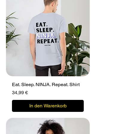
Eat. Sleep. NINJA. Repeat. Shirt
Preis
34,99 €
In den Warenkorb