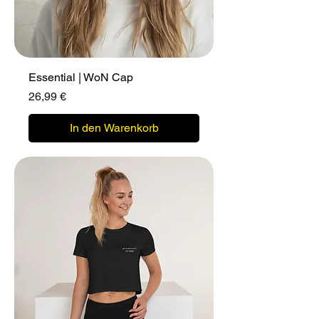
Essential | WoN Cap
Preis
26,99 €
In den Warenkorb