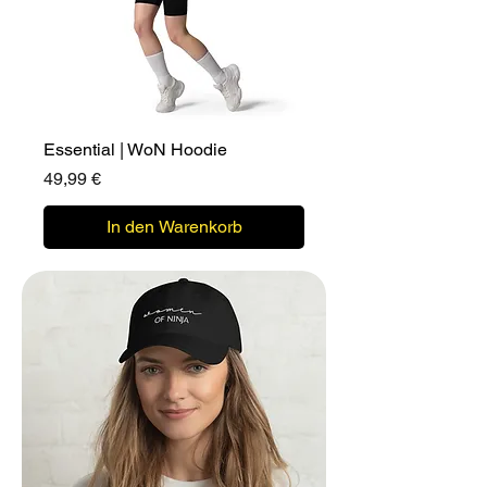
Essential | WoN Hoodie
Preis
49,99 €
In den Warenkorb