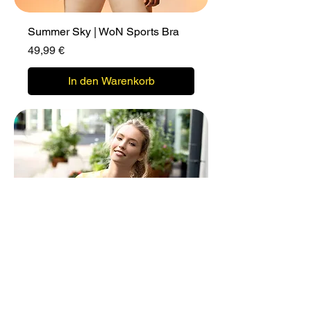
Summer Sky | WoN Sports Bra
Preis
49,99 €
In den Warenkorb