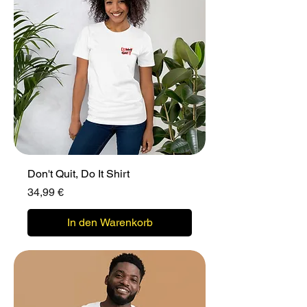
Don't Quit, Do It Shirt
Preis
34,99 €
In den Warenkorb