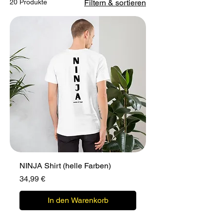
20 Produkte
Filtern & sortieren
NINJA Shirt (helle Farben)
Preis
34,99 €
In den Warenkorb