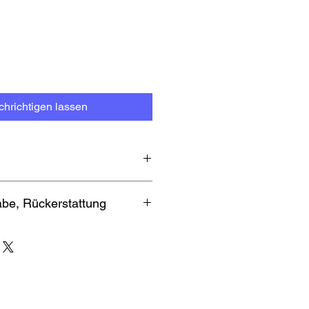
hrichtigen lassen
rößentabellen zu bestehenden
be, Rückerstattung
hop
d, Rückgabe, Rückerstattung findest
e.