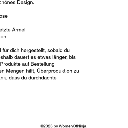
schönes Design.
kose
etzte Ärmel
ion
 für dich hergestellt, sobald du
eshalb dauert es etwas länger, bis
. Produkte auf Bestellung
ßen Mengen hilft, Überproduktion zu
ank, dass du durchdachte
©2023 by WomenOfNinja.