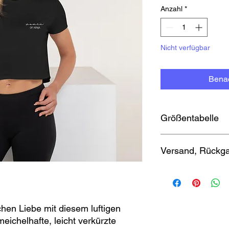
Anzahl
*
Nicht verfügbar
Benac
Größentabelle
Klicke hier
für alle G
Versand, Rückga
Produkten im WoN S
Alle Infos zu Versan
du am Ende der Seit
en Liebe mit diesem luftigen
eichelhafte, leicht verkürzte